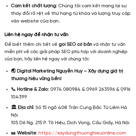
Cam kết chất lượng
: Chúng tôi cam kết mang lại sự
thay đổi rõ rệt về thứ hạng từ khóa và lượng truy cập
vào website của bạn.
Liên hệ ngay để nhận tư vấn
Để biết thêm chi tiết về
gói SEO cơ bản
và nhận tư vấn
miễn phí về các giải pháp SEO phù hợp với doanh nghiệp
của bạn, hãy liên hệ ngay với chúng tôi:
🌏 Digital Marketing Nguyễn Huy – Xây dựng giá trị
thương hiệu vững bền!
📞 Hotline & Zalo
: 0974 080984 & 0969 263596 & 0916
104399
🏛 Địa chỉ
: Số 15 ngõ 408 Trần Cung Bắc Từ Liêm Hà
Nội
105 D6 Ng. 215 P. Tô Hiệu, Dịch Vọng, Cầu Giấy, Hà Nội
🎫 Website
:
https://xaydungthuonghieuonline.com