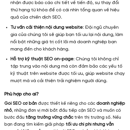
nhận được báo cáo chi tiết về tiến độ, sự thay đổi
thứ hạng từ khóa để có cái nhìn tổng quan về hiệu
quả của chiến dịch SEO.
Tư vấn cải thiện nội dung website
: Đội ngũ chuyên
gia của chúng tôi sẽ giúp bạn tối ưu lại nội dung, làm
nổi bật những giá trị cốt lõi mà doanh nghiệp bạn
mang đến cho khách hàng.
Hỗ trợ kỹ thuật SEO on-page
: Chúng tôi không chỉ
tập trung vào nội dung mà còn đảm bảo các yếu tố
kỹ thuật trên website được tối ưu, giúp website chạy
mượt mà và cải thiện trải nghiệm người dùng.
Phù hợp cho ai?
Gói SEO cơ bản
được thiết kế riêng cho các
doanh nghiệp
nhỏ
, những đơn vị mới bắt đầu tiếp cận SEO và muốn có
bước đầu
tăng trưởng vững chắc
trên thị trường số. Nếu
bạn đang tìm kiếm giải pháp
tối ưu chi phí nhưng vẫn