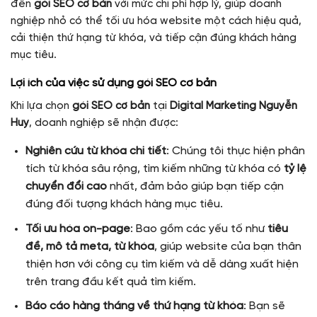
đến
gói SEO cơ bản
với mức chi phí hợp lý, giúp doanh
nghiệp nhỏ có thể tối ưu hóa website một cách hiệu quả,
cải thiện thứ hạng từ khóa, và tiếp cận đúng khách hàng
mục tiêu.
Lợi ích của việc sử dụng gói SEO cơ bản
Khi lựa chọn
gói SEO cơ bản
tại
Digital Marketing Nguyễn
Huy
, doanh nghiệp sẽ nhận được:
Nghiên cứu từ khóa chi tiết
: Chúng tôi thực hiện phân
tích từ khóa sâu rộng, tìm kiếm những từ khóa có
tỷ lệ
chuyển đổi cao
nhất, đảm bảo giúp bạn tiếp cận
đúng đối tượng khách hàng mục tiêu.
Tối ưu hóa on-page
: Bao gồm các yếu tố như
tiêu
đề, mô tả meta, từ khóa
, giúp website của bạn thân
thiện hơn với công cụ tìm kiếm và dễ dàng xuất hiện
trên trang đầu kết quả tìm kiếm.
Báo cáo hàng tháng về thứ hạng từ khóa
: Bạn sẽ