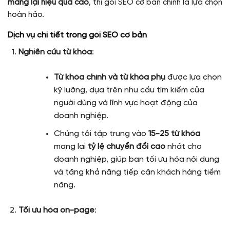
mang lại hiệu quả cao
, thì gói SEO cơ bản chính là lựa chọn
hoàn hảo.
Dịch vụ chi tiết trong gói SEO cơ bản
Nghiên cứu từ khóa
:
Từ khóa chính và từ khóa phụ
được lựa chọn
kỹ lưỡng, dựa trên nhu cầu tìm kiếm của
người dùng và lĩnh vực hoạt động của
doanh nghiệp.
Chúng tôi tập trung vào
15-25 từ khóa
mang lại
tỷ lệ chuyển đổi cao
nhất cho
doanh nghiệp, giúp bạn tối ưu hóa nội dung
và tăng khả năng tiếp cận khách hàng tiềm
năng.
Tối ưu hóa on-page
: