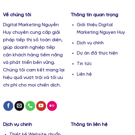
Về chúng tôi
Thông tin quan trọng
Digital Marketing Nguyễn
Giới thiệu Digital
Huy chuyên cung cấp giải
Marketing Nguyen Huy
pháp tiếp thị số toàn diện,
Dịch vụ chính
giúp doanh nghiệp tiếp
Dự án đã thực hiện
cận khách hàng tiềm năng
và phát triển bền vững.
Tin tức
Chúng tôi cam kết mang lại
Liên hệ
hiệu quả vượt trội và tối ưu
chi phí cho mọi chiến dịch.
Dịch vụ chính
Thông tin liên hệ
Thiết kế Website chuẩn