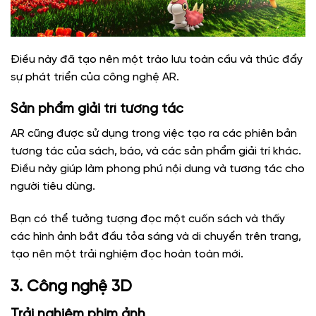
Điều này đã tạo nên một trào lưu toàn cầu và thúc đẩy
sự phát triển của công nghệ AR.
Sản phẩm giải trí tương tác
AR cũng được sử dụng trong việc tạo ra các phiên bản
tương tác của sách, báo, và các sản phẩm giải trí khác.
Điều này giúp làm phong phú nội dung và tương tác cho
người tiêu dùng.
Bạn có thể tưởng tượng đọc một cuốn sách và thấy
các hình ảnh bắt đầu tỏa sáng và di chuyển trên trang,
tạo nên một trải nghiệm đọc hoàn toàn mới.
3. Công nghệ 3D
Trải nghiệm phim ảnh