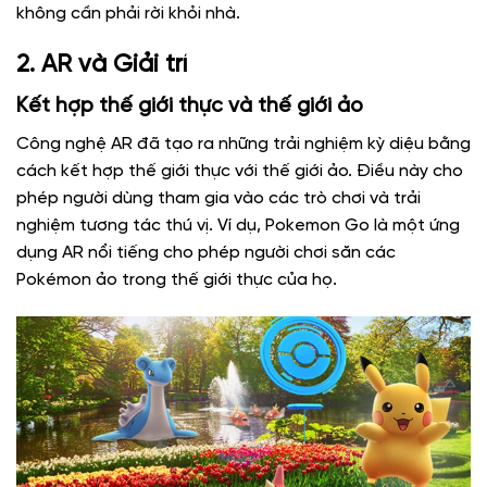
không cần phải rời khỏi nhà.
2. AR và Giải trí
Kết hợp thế giới thực và thế giới ảo
Công nghệ AR đã tạo ra những trải nghiệm kỳ diệu bằng
cách kết hợp thế giới thực với thế giới ảo. Điều này cho
phép người dùng tham gia vào các trò chơi và trải
nghiệm tương tác thú vị. Ví dụ, Pokemon Go là một ứng
dụng AR nổi tiếng cho phép người chơi săn các
Pokémon ảo trong thế giới thực của họ.