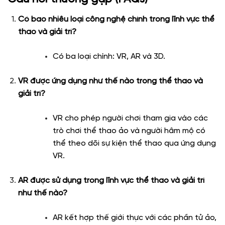
Có bao nhiêu loại công nghệ chính trong lĩnh vực thể
thao và giải trí?
Có ba loại chính: VR, AR và 3D.
VR được ứng dụng như thế nào trong thể thao và
giải trí?
VR cho phép người chơi tham gia vào các
trò chơi thể thao ảo và người hâm mộ có
thể theo dõi sự kiện thể thao qua ứng dụng
VR.
AR được sử dụng trong lĩnh vực thể thao và giải trí
như thế nào?
AR kết hợp thế giới thực với các phần tử ảo,