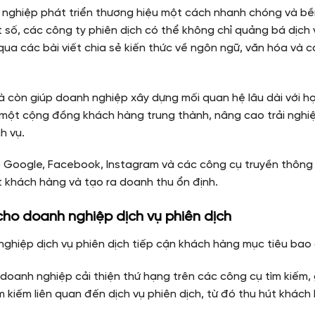
h nghiệp phát triển thương hiệu một cách nhanh chóng và b
 số, các công ty phiên dịch có thể không chỉ quảng bá dịch
qua các bài viết chia sẻ kiến thức về ngôn ngữ, văn hóa và c
à còn giúp doanh nghiệp xây dựng mối quan hệ lâu dài với họ
 một cộng đồng khách hàng trung thành, nâng cao trải nghi
h vụ.
 Google, Facebook, Instagram và các công cụ truyền thông
t khách hàng và tạo ra doanh thu ổn định.
cho doanh nghiệp dịch vụ phiên dịch
nghiệp dịch vụ phiên dịch tiếp cận khách hàng mục tiêu bao
doanh nghiệp cải thiện thứ hạng trên các công cụ tìm kiếm, 
 kiếm liên quan đến dịch vụ phiên dịch, từ đó thu hút khách