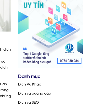
nh dịch
t số
 dịch
Danh mục
quan
Dịch Vụ Khác
trong
Dịch vụ quảng cáo
à những
Dịch vụ SEO