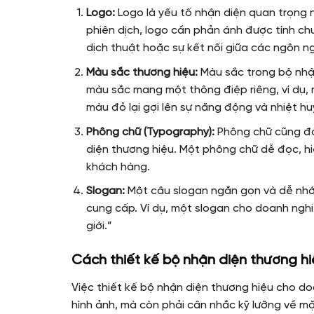
Logo:
Logo là yếu tố nhận diện quan trọng n
phiên dịch, logo cần phản ánh được tính ch
dịch thuật hoặc sự kết nối giữa các ngôn n
Màu sắc thương hiệu:
Màu sắc trong bộ nhận
màu sắc mang một thông điệp riêng, ví dụ, 
màu đỏ lại gợi lên sự năng động và nhiệt hu
Phông chữ (Typography):
Phông chữ cũng đón
diện thương hiệu. Một phông chữ dễ đọc, hi
khách hàng.
Slogan:
Một câu slogan ngắn gọn và dễ nhớ g
cung cấp. Ví dụ, một slogan cho doanh nghiệ
giới.”
Cách thiết kế bộ nhận diện thương hi
Việc thiết kế bộ nhận diện thương hiệu cho doa
hình ảnh, mà còn phải cân nhắc kỹ lưỡng về mặ