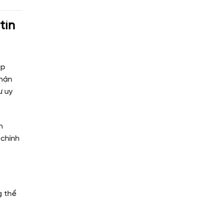
tín
úp
nhận
ự uy
n
 chính
g thể