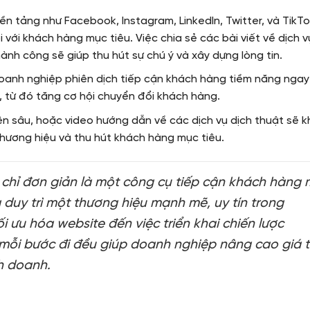
n tảng như Facebook, Instagram, LinkedIn, Twitter, và TikTo
với khách hàng mục tiêu. Việc chia sẻ các bài viết về dịch v
ành công sẽ giúp thu hút sự chú ý và xây dựng lòng tin.
nh nghiệp phiên dịch tiếp cận khách hàng tiềm năng ngay 
e, từ đó tăng cơ hội chuyển đổi khách hàng.
yên sâu, hoặc video hướng dẫn về các dịch vụ dịch thuật sẽ 
hương hiệu và thu hút khách hàng mục tiêu.
 chỉ đơn giản là một công cụ tiếp cận khách hàng
 duy trì một thương hiệu mạnh mẽ, uy tín trong
ối ưu hóa website đến việc triển khai chiến lược
mỗi bước đi đều giúp doanh nghiệp nâng cao giá tr
nh doanh.