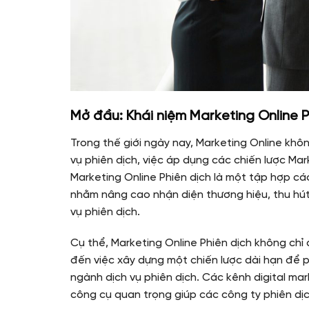
Mở đầu: Khái niệm Marketing Online P
Trong thế giới ngày nay, Marketing Online khôn
vụ phiên dịch, việc áp dụng các chiến lược Mar
Marketing Online Phiên dịch là một tập hợp cá
nhằm nâng cao nhận diện thương hiệu, thu hú
vụ phiên dịch.
Cụ thể, Marketing Online Phiên dịch không chỉ 
đến việc xây dựng một chiến lược dài hạn để ph
ngành dịch vụ phiên dịch. Các kênh digital ma
công cụ quan trọng giúp các công ty phiên dị