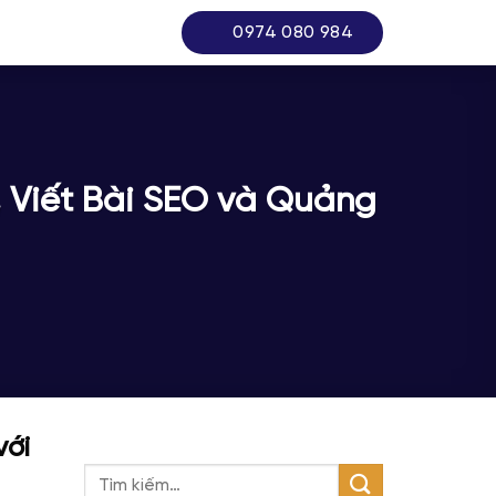
0974 080 984
, Viết Bài SEO và Quảng
với