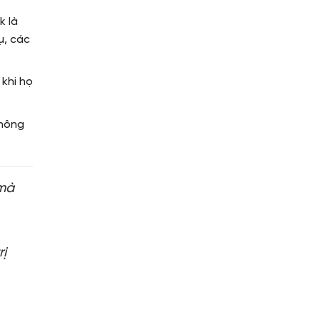
k là
ụ, các
khi họ
không
 mà
ị