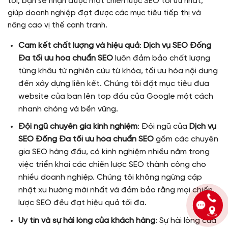
tôi, bạn sẽ nhận được một chiến lược SEO tối ưu nhất,
giúp doanh nghiệp đạt được các mục tiêu tiếp thị và
nâng cao vị thế cạnh tranh.
Cam kết chất lượng và hiệu quả
:
Dịch vụ SEO Đống
Đa tối ưu hóa chuẩn SEO
luôn đảm bảo chất lượng
từng khâu từ nghiên cứu từ khóa, tối ưu hóa nội dung
đến xây dựng liên kết. Chúng tôi đặt mục tiêu đưa
website của bạn lên top đầu của Google một cách
nhanh chóng và bền vững.
Đội ngũ chuyên gia kinh nghiệm
: Đội ngũ của
Dịch vụ
SEO Đống Đa tối ưu hóa chuẩn SEO
gồm các chuyên
gia SEO hàng đầu, có kinh nghiệm nhiều năm trong
việc triển khai các chiến lược SEO thành công cho
nhiều doanh nghiệp. Chúng tôi không ngừng cập
nhật xu hướng mới nhất và đảm bảo rằng mọi chiến
lược SEO đều đạt hiệu quả tối đa.
Uy tín và sự hài lòng của khách hàng
: Sự hài lòng của