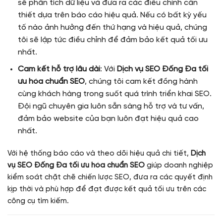
sẽ phân tích dữ liệu và đưa ra các điều chỉnh cần
thiết dựa trên báo cáo hiệu quả. Nếu có bất kỳ yếu
tố nào ảnh hưởng đến thứ hạng và hiệu quả, chúng
tôi sẽ lập tức điều chỉnh để đảm bảo kết quả tối ưu
nhất.
Cam kết hỗ trợ lâu dài
: Với
Dịch vụ SEO Đống Đa tối
ưu hóa chuẩn SEO
, chúng tôi cam kết đồng hành
cùng khách hàng trong suốt quá trình triển khai SEO.
Đội ngũ chuyên gia luôn sẵn sàng hỗ trợ và tư vấn,
đảm bảo website của bạn luôn đạt hiệu quả cao
nhất.
Với hệ thống báo cáo và theo dõi hiệu quả chi tiết,
Dịch
vụ SEO Đống Đa tối ưu hóa chuẩn SEO
giúp doanh nghiệp
kiểm soát chặt chẽ chiến lược SEO, đưa ra các quyết định
kịp thời và phù hợp để đạt được kết quả tối ưu trên các
công cụ tìm kiếm.