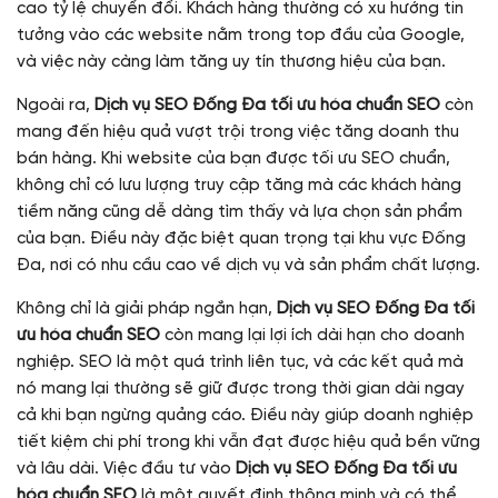
cao tỷ lệ chuyển đổi. Khách hàng thường có xu hướng tin
tưởng vào các website nằm trong top đầu của Google,
và việc này càng làm tăng uy tín thương hiệu của bạn.
Ngoài ra,
Dịch vụ SEO Đống Đa tối ưu hóa chuẩn SEO
còn
mang đến hiệu quả vượt trội trong việc tăng doanh thu
bán hàng. Khi website của bạn được tối ưu SEO chuẩn,
không chỉ có lưu lượng truy cập tăng mà các khách hàng
tiềm năng cũng dễ dàng tìm thấy và lựa chọn sản phẩm
của bạn. Điều này đặc biệt quan trọng tại khu vực Đống
Đa, nơi có nhu cầu cao về dịch vụ và sản phẩm chất lượng.
Không chỉ là giải pháp ngắn hạn,
Dịch vụ SEO Đống Đa tối
ưu hóa chuẩn SEO
còn mang lại lợi ích dài hạn cho doanh
nghiệp. SEO là một quá trình liên tục, và các kết quả mà
nó mang lại thường sẽ giữ được trong thời gian dài ngay
cả khi bạn ngừng quảng cáo. Điều này giúp doanh nghiệp
tiết kiệm chi phí trong khi vẫn đạt được hiệu quả bền vững
và lâu dài. Việc đầu tư vào
Dịch vụ SEO Đống Đa tối ưu
hóa chuẩn SEO
là một quyết định thông minh và có thể