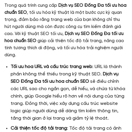
Trong quá trình cung cấp
Dịch vụ SEO Đống Đa tối ưu hóa
chuẩn SEO
, tối ưu hóa kỹ thuật là một bước cực kỳ quan
trọng, đảm bảo rằng trang web của bạn không chỉ thu
hút người dùng mà còn được công cụ tìm kiếm đánh giá
cao. Với kỹ thuật SEO tối ưu,
Dịch vụ SEO Đống Đa tối ưu
hóa chuẩn SEO
giúp cải thiện tốc độ tải trang, nâng cao
tính tương thích di động, và tối ưu hóa trải nghiệm người
dùng.
Tối ưu hóa URL và cấu trúc trang web
: URL là thành
phần không thể thiếu trong kỹ thuật SEO.
Dịch vụ
SEO Đống Đa tối ưu hóa chuẩn SEO
sẽ điều chỉnh
các URL sao cho ngắn gọn, dễ hiểu, và chứa từ khóa
chính, giúp Google hiểu rõ hơn về nội dung của từng
trang. Đồng thời, việc xây dựng cấu trúc website
logic giúp người dùng dễ dàng tìm kiếm thông tin,
tăng thời gian ở lại trang và giảm tỷ lệ thoát.
Cải thiện tốc độ tải trang
: Tốc độ tải trang có ảnh