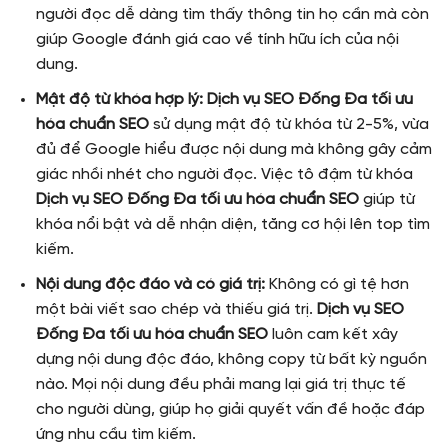
người đọc dễ dàng tìm thấy thông tin họ cần mà còn
giúp Google đánh giá cao về tính hữu ích của nội
dung.
Mật độ từ khóa hợp lý:
Dịch vụ SEO Đống Đa tối ưu
hóa chuẩn SEO
sử dụng mật độ từ khóa từ 2-5%, vừa
đủ để Google hiểu được nội dung mà không gây cảm
giác nhồi nhét cho người đọc. Việc tô đậm từ khóa
Dịch vụ SEO Đống Đa tối ưu hóa chuẩn SEO
giúp từ
khóa nổi bật và dễ nhận diện, tăng cơ hội lên top tìm
kiếm.
Nội dung độc đáo và có giá trị:
Không có gì tệ hơn
một bài viết sao chép và thiếu giá trị.
Dịch vụ SEO
Đống Đa tối ưu hóa chuẩn SEO
luôn cam kết xây
dựng nội dung độc đáo, không copy từ bất kỳ nguồn
nào. Mọi nội dung đều phải mang lại giá trị thực tế
cho người dùng, giúp họ giải quyết vấn đề hoặc đáp
ứng nhu cầu tìm kiếm.