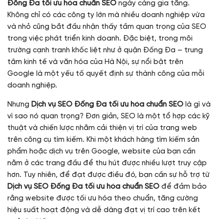
Đống Đa tối ưu hóa chuẩn SEO
ngày càng gia tăng.
Không chỉ có các công ty lớn mà nhiều doanh nghiệp vừa
và nhỏ cũng bắt đầu nhận thấy tầm quan trọng của SEO
trong việc phát triển kinh doanh. Đặc biệt, trong môi
trường cạnh tranh khốc liệt như ở quận Đống Đa – trung
tâm kinh tế và văn hóa của Hà Nội, sự nổi bật trên
Google là một yếu tố quyết định sự thành công của mỗi
doanh nghiệp.
Nhưng
Dịch vụ SEO Đống Đa tối ưu hóa chuẩn SEO
là gì và
vì sao nó quan trọng? Đơn giản, SEO là một tổ hợp các kỹ
thuật và chiến lược nhằm cải thiện vị trí của trang web
trên công cụ tìm kiếm. Khi một khách hàng tìm kiếm sản
phẩm hoặc dịch vụ trên Google, website của bạn cần
nằm ở các trang đầu để thu hút được nhiều lượt truy cập
hơn. Tuy nhiên, để đạt được điều đó, bạn cần sự hỗ trợ từ
Dịch vụ SEO Đống Đa tối ưu hóa chuẩn SEO
để đảm bảo
rằng website được tối ưu hóa theo chuẩn, tăng cường
hiệu suất hoạt động và dễ dàng đạt vị trí cao trên kết