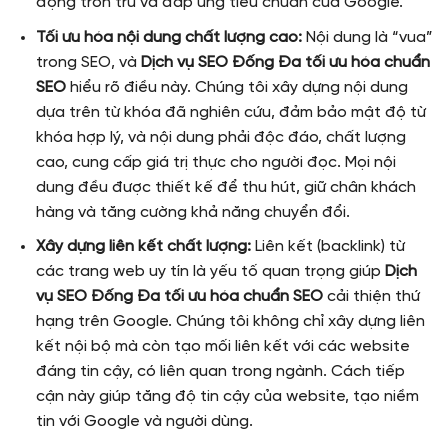
động trơn tru và đáp ứng tiêu chuẩn của Google.
Tối ưu hóa nội dung chất lượng cao:
Nội dung là “vua”
trong SEO, và
Dịch vụ SEO Đống Đa tối ưu hóa chuẩn
SEO
hiểu rõ điều này. Chúng tôi xây dựng nội dung
dựa trên từ khóa đã nghiên cứu, đảm bảo mật độ từ
khóa hợp lý, và nội dung phải độc đáo, chất lượng
cao, cung cấp giá trị thực cho người đọc. Mọi nội
dung đều được thiết kế để thu hút, giữ chân khách
hàng và tăng cường khả năng chuyển đổi.
Xây dựng liên kết chất lượng:
Liên kết (backlink) từ
các trang web uy tín là yếu tố quan trọng giúp
Dịch
vụ SEO Đống Đa tối ưu hóa chuẩn SEO
cải thiện thứ
hạng trên Google. Chúng tôi không chỉ xây dựng liên
kết nội bộ mà còn tạo mối liên kết với các website
đáng tin cậy, có liên quan trong ngành. Cách tiếp
cận này giúp tăng độ tin cậy của website, tạo niềm
tin với Google và người dùng.