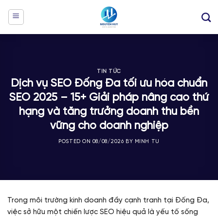
Skip
to
content
TIN TỨC
Dịch vụ SEO Đống Đa tối ưu hóa chuẩn
SEO 2025 – 15+ Giải pháp nâng cao thứ
hạng và tăng trưởng doanh thu bền
vững cho doanh nghiệp
POSTED ON
08/08/2026
BY
MINH TU
Trong môi trường kinh doanh đầy cạnh tranh tại Đống Đa,
việc sở hữu một chiến lược SEO hiệu quả là yếu tố sống