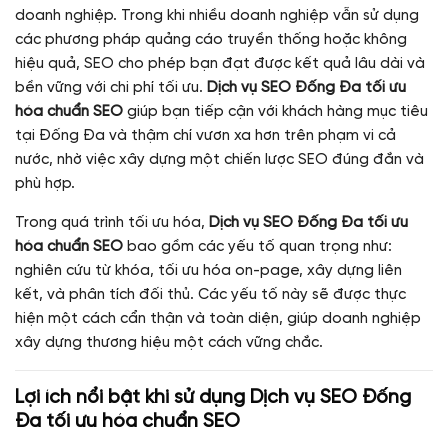
doanh nghiệp. Trong khi nhiều doanh nghiệp vẫn sử dụng
các phương pháp quảng cáo truyền thống hoặc không
hiệu quả, SEO cho phép bạn đạt được kết quả lâu dài và
bền vững với chi phí tối ưu.
Dịch vụ SEO Đống Đa tối ưu
hóa chuẩn SEO
giúp bạn tiếp cận với khách hàng mục tiêu
tại Đống Đa và thậm chí vươn xa hơn trên phạm vi cả
nước, nhờ việc xây dựng một chiến lược SEO đúng đắn và
phù hợp.
Trong quá trình tối ưu hóa,
Dịch vụ SEO Đống Đa tối ưu
hóa chuẩn SEO
bao gồm các yếu tố quan trọng như:
nghiên cứu từ khóa, tối ưu hóa on-page, xây dựng liên
kết, và phân tích đối thủ. Các yếu tố này sẽ được thực
hiện một cách cẩn thận và toàn diện, giúp doanh nghiệp
xây dựng thương hiệu một cách vững chắc.
Lợi ích nổi bật khi sử dụng
Dịch vụ SEO Đống
Đa tối ưu hóa chuẩn SEO