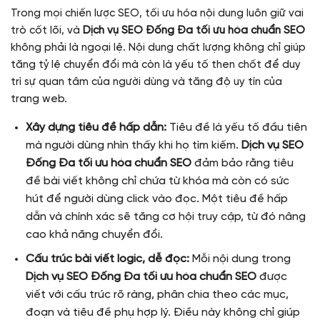
Trong mọi chiến lược SEO, tối ưu hóa nội dung luôn giữ vai
trò cốt lõi, và
Dịch vụ SEO Đống Đa tối ưu hóa chuẩn SEO
không phải là ngoại lệ. Nội dung chất lượng không chỉ giúp
tăng tỷ lệ chuyển đổi mà còn là yếu tố then chốt để duy
trì sự quan tâm của người dùng và tăng độ uy tín của
trang web.
Xây dựng tiêu đề hấp dẫn:
Tiêu đề là yếu tố đầu tiên
mà người dùng nhìn thấy khi họ tìm kiếm.
Dịch vụ SEO
Đống Đa tối ưu hóa chuẩn SEO
đảm bảo rằng tiêu
đề bài viết không chỉ chứa từ khóa mà còn có sức
hút để người dùng click vào đọc. Một tiêu đề hấp
dẫn và chính xác sẽ tăng cơ hội truy cập, từ đó nâng
cao khả năng chuyển đổi.
Cấu trúc bài viết logic, dễ đọc:
Mỗi nội dung trong
Dịch vụ SEO Đống Đa tối ưu hóa chuẩn SEO
được
viết với cấu trúc rõ ràng, phân chia theo các mục,
đoạn và tiêu đề phụ hợp lý. Điều này không chỉ giúp