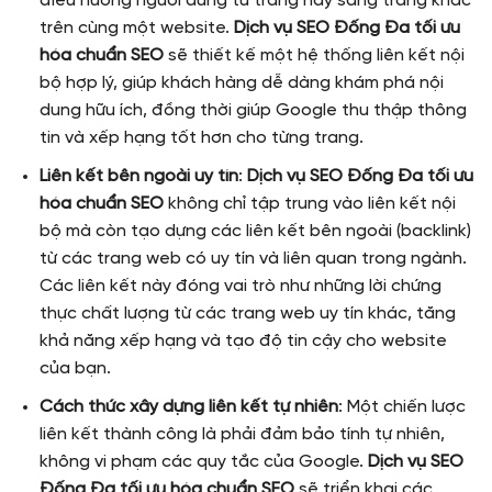
điều hướng người dùng từ trang này sang trang khác
trên cùng một website.
Dịch vụ SEO Đống Đa tối ưu
hóa chuẩn SEO
sẽ thiết kế một hệ thống liên kết nội
bộ hợp lý, giúp khách hàng dễ dàng khám phá nội
dung hữu ích, đồng thời giúp Google thu thập thông
tin và xếp hạng tốt hơn cho từng trang.
Liên kết bên ngoài uy tín
:
Dịch vụ SEO Đống Đa tối ưu
hóa chuẩn SEO
không chỉ tập trung vào liên kết nội
bộ mà còn tạo dựng các liên kết bên ngoài (backlink)
từ các trang web có uy tín và liên quan trong ngành.
Các liên kết này đóng vai trò như những lời chứng
thực chất lượng từ các trang web uy tín khác, tăng
khả năng xếp hạng và tạo độ tin cậy cho website
của bạn.
Cách thức xây dựng liên kết tự nhiên
: Một chiến lược
liên kết thành công là phải đảm bảo tính tự nhiên,
không vi phạm các quy tắc của Google.
Dịch vụ SEO
Đống Đa tối ưu hóa chuẩn SEO
sẽ triển khai các