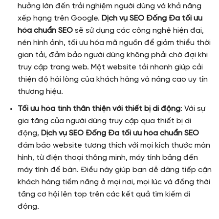
hưởng lớn đến trải nghiệm người dùng và khả năng
xếp hạng trên Google.
Dịch vụ SEO Đống Đa tối ưu
hóa chuẩn SEO
sẽ sử dụng các công nghệ hiện đại,
nén hình ảnh, tối ưu hóa mã nguồn để giảm thiểu thời
gian tải, đảm bảo người dùng không phải chờ đợi khi
truy cập trang web. Một website tải nhanh giúp cải
thiện độ hài lòng của khách hàng và nâng cao uy tín
thương hiệu.
Tối ưu hóa tính thân thiện với thiết bị di động
: Với sự
gia tăng của người dùng truy cập qua thiết bị di
động,
Dịch vụ SEO Đống Đa tối ưu hóa chuẩn SEO
đảm bảo website tương thích với mọi kích thước màn
hình, từ điện thoại thông minh, máy tính bảng đến
máy tính để bàn. Điều này giúp bạn dễ dàng tiếp cận
khách hàng tiềm năng ở mọi nơi, mọi lúc và đồng thời
tăng cơ hội lên top trên các kết quả tìm kiếm di
động.