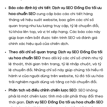
Báo cáo định kỳ chi tiết
:
Dịch vụ SEO Đống Đa tối ưu
hóa chuẩn SEO
cung cấp báo cáo chi tiết hàng
tháng về hiệu suất website, bao gồm các chỉ số
quan trọng như lưu lượng truy cập, tỷ lệ chuyển đổi,
từ khóa lên top, và vị trí xếp hạng. Các báo cáo này
giúp bạn nắm bắt được tiến trình SEO và đánh giá
chính xác hiệu quả của chiến dịch.
Theo dõi chỉ số quan trọng
:
Dịch vụ SEO Đống Đa tối
ưu hóa chuẩn SEO
theo dõi kỹ các chỉ số chính như tỷ
lệ thoát, thời gian trên trang, tỷ lệ nhấp chuột, và tỷ
lệ chuyển đổi. Những chỉ số này giúp chúng tôi hiểu rõ
hành vi của người dùng trên website, từ đó tối ưu hóa
trải nghiệm người dùng và tăng cơ hội chuyển đổi.
Phân tích và điều chỉnh chiến lược SEO
: SEO không
phải là một chiến lược tĩnh mà cần phải thay đổi theo
thời gian.
Dịch vụ SEO Đống Đa tối ưu hóa chuẩn SEO