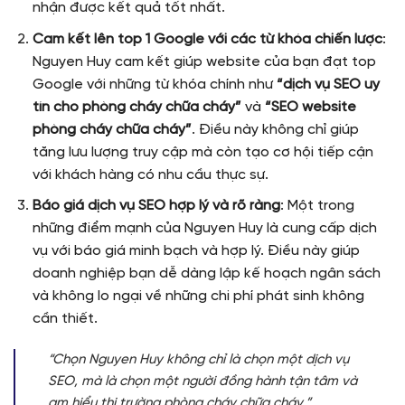
nhận được kết quả tốt nhất.
Cam kết lên top 1 Google với các từ khóa chiến lược
:
Nguyen Huy cam kết giúp website của bạn đạt top
Google với những từ khóa chính như
“dịch vụ SEO uy
tín cho phòng cháy chữa cháy”
và
“SEO website
phòng cháy chữa cháy”
. Điều này không chỉ giúp
tăng lưu lượng truy cập mà còn tạo cơ hội tiếp cận
với khách hàng có nhu cầu thực sự.
Báo giá dịch vụ SEO hợp lý và rõ ràng
: Một trong
những điểm mạnh của Nguyen Huy là cung cấp dịch
vụ với báo giá minh bạch và hợp lý. Điều này giúp
doanh nghiệp bạn dễ dàng lập kế hoạch ngân sách
và không lo ngại về những chi phí phát sinh không
cần thiết.
“Chọn Nguyen Huy không chỉ là chọn một dịch vụ
SEO, mà là chọn một người đồng hành tận tâm và
am hiểu thị trường phòng cháy chữa cháy.”