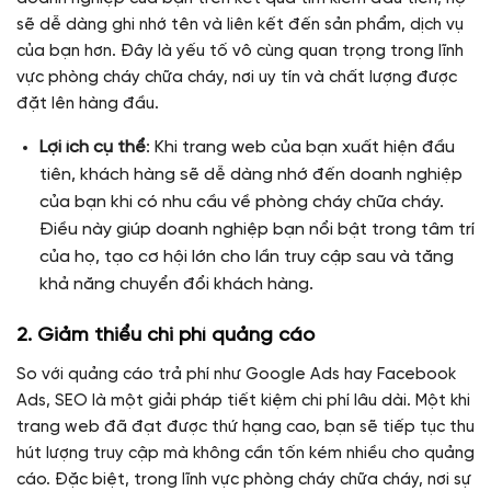
sẽ dễ dàng ghi nhớ tên và liên kết đến sản phẩm, dịch vụ
của bạn hơn. Đây là yếu tố vô cùng quan trọng trong lĩnh
vực phòng cháy chữa cháy, nơi uy tín và chất lượng được
đặt lên hàng đầu.
Lợi ích cụ thể
: Khi trang web của bạn xuất hiện đầu
tiên, khách hàng sẽ dễ dàng nhớ đến doanh nghiệp
của bạn khi có nhu cầu về phòng cháy chữa cháy.
Điều này giúp doanh nghiệp bạn nổi bật trong tâm trí
của họ, tạo cơ hội lớn cho lần truy cập sau và tăng
khả năng chuyển đổi khách hàng.
2.
Giảm thiểu chi phí quảng cáo
So với quảng cáo trả phí như Google Ads hay Facebook
Ads, SEO là một giải pháp tiết kiệm chi phí lâu dài. Một khi
trang web đã đạt được thứ hạng cao, bạn sẽ tiếp tục thu
hút lượng truy cập mà không cần tốn kém nhiều cho quảng
cáo. Đặc biệt, trong lĩnh vực phòng cháy chữa cháy, nơi sự