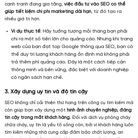
cạnh tranh đang gia tăng,
việc đầu tư vào SEO có thể
giúp tiết kiệm chi phí marketing dài hạn
, từ đó tạo ra
nhiều giá trị hơn.
Ví dụ thực tế
: Hãy tưởng tượng mỗi tháng bạn phải
chi ra một số tiền lớn cho quảng cáo. Nhưng khi trang
web của bạn đạt top Google thông qua SEO, bạn có
thể duy trì lượng khách hàng ổn định mà không phải
trả thêm phí quảng cáo. Đây là một cách tiếp cận
thông minh và bền vững, đặc biệt với doanh nghiệp
có ngân sách hạn chế.
3.
Xây dựng uy tín và độ tin cậy
SEO không chỉ cải thiện thứ hạng trên công cụ tìm kiếm mà
còn giúp bạn xây dựng một
hình ảnh chuyên nghiệp, đáng
tin cậy trong mắt khách hàng
. Đối với dịch vụ phòng cháy
chữa cháy, uy tín là yếu tố sống còn, bởi vì khách hàng luôn
tìm kiếm những nhà cung cấp đảm bảo chất lượng, an