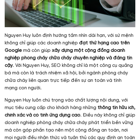
Nguyen Huy luôn định hướng tầm nhìn dài hạn, với sứ mệnh
không chỉ giúp các doanh nghiệp
đạt thứ hạng cao trên
Google
mà còn giúp
xây dựng một cộng đồng doanh
nghiệp phòng cháy chữa cháy chuyên nghiệp và đáng tin
cậy
. Với Nguyen Huy, SEO không chỉ là một công cụ quảng
bá mà còn là trách nhiệm xã hội, bởi ngành phòng cháy
chữa cháy liên quan trực tiếp đến sự an toàn và tính
mạng con người.
Nguyen Huy luôn chú trọng vào chất lượng nội dung, với
mục tiêu cung cấp cho khách hàng những
thông tin hữu ích,
chính xác và có tính ứng dụng cao
. Điều này không chỉ giúp
doanh nghiệp phòng cháy chữa cháy phát triển bền vững
mà còn góp phần tạo nên một cộng đồng an toàn, nơi
mọi người đều nhận thức và tuân thủ các quy định an toàn