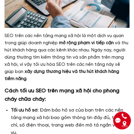
SEO trên các nền tảng mạng xã hội là một dịch vụ quan
trọng giúp doanh nghiệp
mở rộng phạm vi tiếp cận
và thu
hút khách hàng qua các kênh khác nhau. Ngày nay, người
dùng thường tìm kiếm thông tin và sản phẩm trên mạng
xã hội, vì vậy tối ưu hóa SEO trên các nền tảng này sẽ
giúp bạn
xây dựng thương hiệu và thu hút khách hàng
tiềm năng
.
Cách tối ưu SEO trên mạng xã hội cho phòng
cháy chữa cháy:
Tối ưu hồ sơ
: Đảm bảo hồ sơ của bạn trên các nền
tảng mạng xã hội bao gồm thông tin đầy đủ, từ địa
chỉ, số điện thoại, trang web đến mô tả ngắn về dịch
vụ.