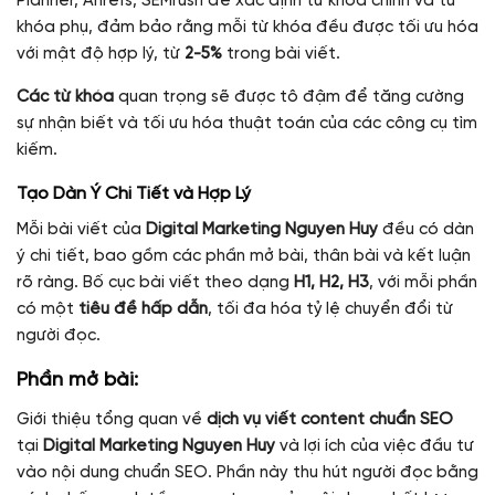
Planner, Ahrefs, SEMrush để xác định từ khóa chính và từ
khóa phụ, đảm bảo rằng mỗi từ khóa đều được tối ưu hóa
với mật độ hợp lý, từ
2-5%
trong bài viết.
Các từ khóa
quan trọng sẽ được tô đậm để tăng cường
sự nhận biết và tối ưu hóa thuật toán của các công cụ tìm
kiếm.
Tạo Dàn Ý Chi Tiết và Hợp Lý
Mỗi bài viết của
Digital Marketing Nguyen Huy
đều có dàn
ý chi tiết, bao gồm các phần mở bài, thân bài và kết luận
rõ ràng. Bố cục bài viết theo dạng
H1, H2, H3
, với mỗi phần
có một
tiêu đề hấp dẫn
, tối đa hóa tỷ lệ chuyển đổi từ
người đọc.
Phần mở bài:
Giới thiệu tổng quan về
dịch vụ viết content chuẩn SEO
tại
Digital Marketing Nguyen Huy
và lợi ích của việc đầu tư
vào nội dung chuẩn SEO. Phần này thu hút người đọc bằng