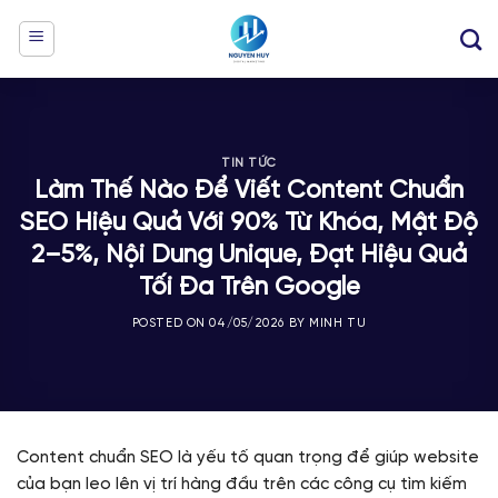
Skip
to
content
TIN TỨC
Làm Thế Nào Để Viết Content Chuẩn
SEO Hiệu Quả Với 90% Từ Khóa, Mật Độ
2–5%, Nội Dung Unique, Đạt Hiệu Quả
Tối Đa Trên Google
POSTED ON
04/05/2026
BY
MINH TU
Content chuẩn SEO là yếu tố quan trọng để giúp website
của bạn leo lên vị trí hàng đầu trên các công cụ tìm kiếm