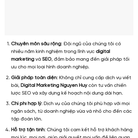
Chuyên môn sâu rộng
: Đội ngũ của chúng tôi có
nhiều năm kinh nghiệm trong lĩnh vực
digital
marketing
và
SEO
, đảm bảo mang đến giải pháp tối
ưu cho mọi loại hình doanh nghiệp.
Giải pháp toàn diện
: Không chỉ cung cấp dịch vụ viết
bài,
Digital Marketing Nguyen Huy
còn tư vấn chiến
lược SEO và xây dựng kế hoạch nội dung dài hạn.
Chi phí hợp lý
: Dịch vụ của chúng tôi phù hợp với mọi
ngân sách, từ doanh nghiệp vừa và nhỏ cho đến các
tập đoàn lớn.
Hỗ trợ tận tình
: Chúng tôi cam kết hỗ trợ khách hàng
mọi lúc, mọi nơi, giúp giải quyết mọi vấn đề liên quan