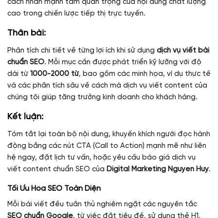
cách nhấn mạnh tầm quan trọng của nội dung chất lượng
cao trong chiến lược tiếp thị trực tuyến.
Thân bài:
Phân tích chi tiết về từng lợi ích khi sử dụng
dịch vụ viết bài
chuẩn SEO
. Mỗi mục cần được phát triển kỹ lưỡng với độ
dài từ
1000-2000 từ
, bao gồm các minh họa, ví dụ thực tế
và các phân tích sâu về cách mà dịch vụ viết content của
chúng tôi giúp tăng trưởng kinh doanh cho khách hàng.
Kết luận:
Tóm tắt lại toàn bộ nội dung, khuyến khích người đọc hành
động bằng các nút CTA (Call to Action) mạnh mẽ như liên
hệ ngay, đặt lịch tư vấn, hoặc yêu cầu báo giá dịch vụ
viết content chuẩn SEO của
Digital Marketing Nguyen Huy
.
Tối Ưu Hóa SEO Toàn Diện
Mỗi bài viết đều tuân thủ nghiêm ngặt các nguyên tắc
SEO chuẩn Google
, từ việc đặt tiêu đề, sử dụng thẻ H1,