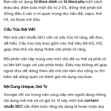
Bạn cần sử dụng
từ khóa chính
và
từ khóa phụ
một cách
khéo léo, đảm bảo mật độ từ 2-5%, đồng thời phân bổ
đồng đều ở các vị trí quan trọng như tiêu đề, sapo, thẻ
H2, và đoạn mở đầu.
Cấu Trúc Bài Viết
Một bài viết chuẩn SEO cần có cấu trúc rõ ràng, dễ đọc,
dễ hiểu. Cấu trúc này bao gồm các thẻ tiêu đề (H2, H3),
giúp chia nhỏ nội dung thành các phần rõ ràng.
Mỗi phần cần tập trung vào một chủ đề cụ thể và phải có
sự liên kết logic với các phần khác. Điều này không chỉ giúp
người đọc dễ dàng theo dõi mà còn làm cho công cụ tìm
kiếm dễ dàng quét và đánh giá nội dung của bạn.
Nội Dung Unique, Giá Trị
Google rất coi trọng việc cung cấp cho người dùng những
nội dung mới mẻ và có giá trị. Vì vậy, một bài
content
chuẩn SEO
cần đảm bảo rằng nội dung là hoàn toàn duy