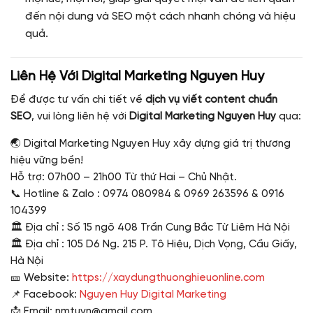
đến nội dung và SEO một cách nhanh chóng và hiệu
quả.
Liên Hệ Với Digital Marketing Nguyen Huy
Để được tư vấn chi tiết về
dịch vụ viết content chuẩn
SEO
, vui lòng liên hệ với
Digital Marketing Nguyen Huy
qua:
🌏 Digital Marketing Nguyen Huy xây dựng giá trị thương
hiệu vững bền!
Hỗ trợ: 07h00 – 21h00 Từ thứ Hai – Chủ Nhật.
📞 Hotline & Zalo : 0974 080984 & 0969 263596 & 0916
104399
🏛 Địa chỉ : Số 15 ngõ 408 Trần Cung Bắc Từ Liêm Hà Nội
🏛 Địa chỉ : 105 D6 Ng. 215 P. Tô Hiệu, Dịch Vọng, Cầu Giấy,
Hà Nội
🎫 Website:
https://xaydungthuonghieuonline.com
📌 Facebook:
Nguyen Huy Digital Marketing
📩 Email: nmtuvn@gmail.com