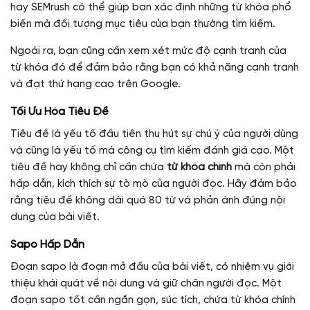
hay SEMrush có thể giúp bạn xác định những từ khóa phổ
biến mà đối tượng mục tiêu của bạn thường tìm kiếm.
Ngoài ra, bạn cũng cần xem xét mức độ cạnh tranh của
từ khóa đó để đảm bảo rằng bạn có khả năng cạnh tranh
và đạt thứ hạng cao trên Google.
Tối Ưu Hóa Tiêu Đề
Tiêu đề là yếu tố đầu tiên thu hút sự chú ý của người dùng
và cũng là yếu tố mà công cụ tìm kiếm đánh giá cao. Một
tiêu đề hay không chỉ cần chứa
từ khóa chính
mà còn phải
hấp dẫn, kích thích sự tò mò của người đọc. Hãy đảm bảo
rằng tiêu đề không dài quá 80 từ và phản ánh đúng nội
dung của bài viết.
Sapo Hấp Dẫn
Đoạn sapo là đoạn mở đầu của bài viết, có nhiệm vụ giới
thiệu khái quát về nội dung và giữ chân người đọc. Một
đoạn sapo tốt cần ngắn gọn, súc tích, chứa từ khóa chính