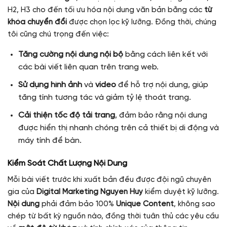
H2, H3 cho đến tối ưu hóa nội dung văn bản bằng các
từ
khóa chuyển đổi
được chọn lọc kỹ lưỡng. Đồng thời, chúng
tôi cũng chú trọng đến việc:
Tăng cường nội dung nội bộ
bằng cách liên kết với
các bài viết liên quan trên trang web.
Sử dụng hình ảnh
và
video
để hỗ trợ nội dung, giúp
tăng tính tương tác và giảm tỷ lệ thoát trang.
Cải thiện tốc độ tải trang
, đảm bảo rằng nội dung
được hiển thị nhanh chóng trên cả thiết bị di động và
máy tính để bàn.
Kiểm Soát Chất Lượng Nội Dung
Mỗi bài viết trước khi xuất bản đều được đội ngũ chuyên
gia của
Digital Marketing Nguyen Huy
kiểm duyệt kỹ lưỡng.
Nội dung
phải đảm bảo 100%
Unique Content
, không sao
chép từ bất kỳ nguồn nào, đồng thời tuân thủ các yêu cầu