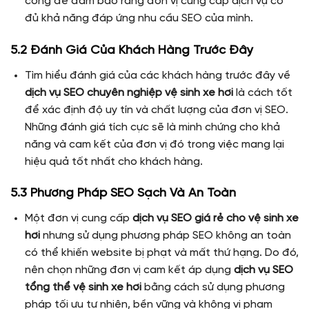
công để đảm bảo rằng đơn vị cung cấp dịch vụ có
đủ khả năng đáp ứng nhu cầu SEO của mình.
5.2 Đánh Giá Của Khách Hàng Trước Đây
Tìm hiểu đánh giá của các khách hàng trước đây về
dịch vụ SEO chuyên nghiệp vệ sinh xe hơi
là cách tốt
để xác định độ uy tín và chất lượng của đơn vị SEO.
Những đánh giá tích cực sẽ là minh chứng cho khả
năng và cam kết của đơn vị đó trong việc mang lại
hiệu quả tốt nhất cho khách hàng.
5.3 Phương Pháp SEO Sạch Và An Toàn
Một đơn vị cung cấp
dịch vụ SEO giá rẻ cho vệ sinh xe
hơi
nhưng sử dụng phương pháp SEO không an toàn
có thể khiến website bị phạt và mất thứ hạng. Do đó,
nên chọn những đơn vị cam kết áp dụng
dịch vụ SEO
tổng thể vệ sinh xe hơi
bằng cách sử dụng phương
pháp tối ưu tự nhiên, bền vững và không vi phạm