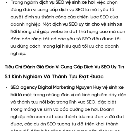
Trong ngành
dịch vụ SEO vệ sinh xe hơi
, việc chọn
đúng đơn vị cung cấp dịch vụ SEO là một yếu tố
quyết định sự thành công của chiến lược SEO của
doanh nghiệp. Một
dịch vụ SEO uy tín cho vệ sinh xe
hơi
không chỉ giúp website đạt thứ hạng cao mà còn
đảm bảo rằng tất cả các yếu tố SEO đều được tối
ưu đúng cách, mang lại hiệu quả tối ưu cho doanh
nghiệp.
Tiêu Chí Đánh Giá Đơn Vị Cung Cấp Dịch Vụ SEO Uy Tín
5.1 Kinh Nghiệm Và Thành Tựu Đạt Được
SEO agency Digital Marketing Nguyen Huy vệ sinh xe
hơi
là một trong những đơn vị có kinh nghiệm dày dặn
và thành tựu nổi bật trong lĩnh vực SEO, đặc biệt
trong mảng vệ sinh và bảo dưỡng xe hơi. Doanh
nghiệp nên xem xét các thành tựu mà đơn vị đã đạt
được, các dự án SEO tương tự đã triển khai thành