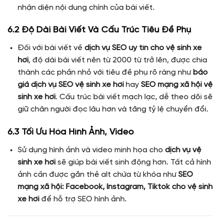
nhận diện nội dung chính của bài viết.
6.2 Độ Dài Bài Viết Và Cấu Trúc Tiêu Đề Phụ
Đối với bài viết về
dịch vụ SEO uy tín cho vệ sinh xe
hơi
, độ dài bài viết nên từ 2000 từ trở lên, được chia
thành các phần nhỏ với tiêu đề phụ rõ ràng như
báo
giá dịch vụ SEO vệ sinh xe hơi
hay
SEO mạng xã hội vệ
sinh xe hơi
. Cấu trúc bài viết mạch lạc, dễ theo dõi sẽ
giữ chân người đọc lâu hơn và tăng tỷ lệ chuyển đổi.
6.3 Tối Ưu Hóa Hình Ảnh, Video
Sử dụng hình ảnh và video minh họa cho
dịch vụ vệ
sinh xe hơi
sẽ giúp bài viết sinh động hơn. Tất cả hình
ảnh cần được gắn thẻ alt chứa từ khóa như
SEO
mạng xã hội: Facebook, Instagram, Tiktok cho vệ sinh
xe hơi
để hỗ trợ SEO hình ảnh.