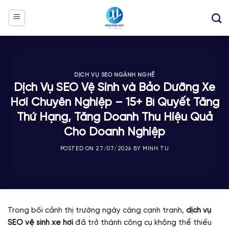
Skip
to
content
DỊCH VỤ SEO NGÀNH NGHỀ
Dịch Vụ SEO Vệ Sinh và Bảo Dưỡng Xe
Hơi Chuyên Nghiệp – 15+ Bí Quyết Tăng
Thứ Hạng, Tăng Doanh Thu Hiệu Quả
Cho Doanh Nghiệp
POSTED ON
27/07/2026
BY
MINH TU
Trong bối cảnh thị trường ngày càng cạnh tranh,
dịch vụ
SEO vệ sinh xe hơi
đã trở thành công cụ không thể thiếu