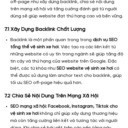
off-page như xây dựng backlink, chia sẻ nội dung
trên mạng xã hội và tăng cường đánh giá từ người
dùng sẽ giúp website đạt thứ hạng cao và bền vững.
7.1 Xây Dựng Backlink Chất Lượng
Backlink là một phần quan trọng trong
dịch vụ SEO
tổng thể vệ sinh xe hơi
. Việc tạo ra các liên kết từ
những website có uy tín trong ngành sẽ giúp tăng độ
tin cậy và thứ hạng của website trên Google. Đặc
biệt, các từ khóa như
SEO website vệ sinh xe hơi
có
thể được sử dụng làm anchor text cho backlink, giúp
tối ưu SEO off-page hiệu quả hơn.
7.2 Chia Sẻ Nội Dung Trên Mạng Xã Hội
SEO mạng xã hội: Facebook, Instagram, Tiktok cho
vệ sinh xe hơi
không chỉ giúp xây dựng thương hiệu
mà còn tăng cường liên kết và tương tác với người
dùng. Khi chia sẻ bài viết trên các nền tảng này,